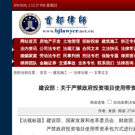
8/9/2026, 2:12:28 PM 星期日
网站首页
房地产开发
土地管理
招标投标
建筑施工
拆迁专
|
|
|
|
|
业内资讯
公司法专栏
法规汇编
合同文本
立法快讯
法律常
|
|
|
|
|
婚姻家庭
劳动法专栏
民事判例
刑法专栏
保险专题
律师查
|
|
|
|
|
律师团队
金融证券
交通事故
业务专长
联系我们
法律咨询
|
|
|
|
|
您的当前位置：
首页
>>
建筑施工
>>
法律法规
>> 文章正文
建设部：关于严禁政府投资项目使用带
阅读选项:
自动滚屏[左键
作者: 来源: 阅读:
2734
【法规标题】建设部、国家发展和改革委员会、财政部
严禁政府投资项目使用带资承包方式进行