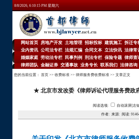
8/8/2026, 6:10:16 PM 星期六
网站首页
房地产开发
土地管理
招标投标
建筑施工
拆迁专
|
|
|
|
|
业内资讯
公司法专栏
法规汇编
合同文本
立法快讯
法律常
|
|
|
|
|
婚姻家庭
劳动法专栏
民事判例
刑法专栏
保险专题
律师查
|
|
|
|
|
律师团队
金融证券
交通事故
业务专长
联系我们
法律咨询
|
|
|
|
|
您的当前位置：
首页
>>
收费标准
>>
律师服务费收费标准
>> 文章正文
★ 北京市发改委《律师诉讼代理服务费政府
阅读选项:
自动滚屏[左键
作者: 来源: 阅读:
9146
关于印发《北京市律师服务收费