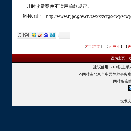
计时收费案件不适用前款规定。
链接地址：http://www.bjpc.gov.cn/zwxx/zcfg/xcwj/zcwj/2
【
打印本文
】 【
大
中
小
】【
关
设为主页
|
建议使用
i e 6.0
以上版
本网站由北京市中元律师事务所
网站备案
技术支