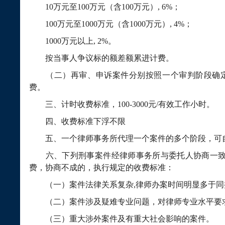
10
万元至
100
万元（含
100
万元）
, 6%
；
100
万元至
1000
万元（含
1000
万元）
, 4%
；
1000
万元以上
, 2%
。
按当事人争议标的额差额累进计费。
（二）再审、申诉案件分别按照一个审判阶段确定
费。
三、计时收费标准，
100-3000
元
/
有效工作小时。
四、收费标准下浮不限
五、一个律师事务所代理一个案件的多个阶段，可
六、下列刑事案件经律师事务所与委托人协商一致
费，协商不成的，执行规定的收费标准：
（一）案件法律关系复杂
,
律师办案时间明显多于同
（二）案件涉及疑难专业问题，对律师专业水平要
（三）重大涉外案件及有重大社会影响的案件。