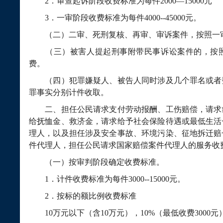
2
．审查起诉阶段收费标准为每件
2000—15000
元
3
．一审阶段收费标准为每件
4000--45000
元。
（二）二审、死刑复核、再审、审诉案件，按照一审
（三）被害人提起刑事附带民事诉讼案件的，按照
费。
（四）犯罪嫌疑人、被告人同时涉及几个罪名或者
罪事实分别计件收取。
二、担任公民请求支付劳动报酬、工伤赔偿，请求
给抚恤金、救济金，请求给予社会保险待遇或最低生活
理人，以及担任涉及安全事故、环境污染、征地拆迁赔
件代理人，担任公民请求国家赔偿案件代理人的服务收
（一）按审判阶段确定收费标准。
1
．计件收费标准为每件
3000--15000
元。
2
．按标的额比例收费标准
10
万元以下（含
10
万元），
10%
（最低收费
3000
元