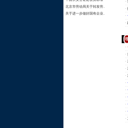
·
·
北京市劳动局关于转发劳..
·
·
关于进一步做好国有企业..
·
·
·
·
·
·
·
·
·
·
·
·
·