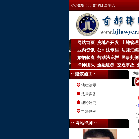
8/8/2026, 6:55:07 PM 星期六
网站首页
房地产开发
土地管理
|
|
业内资讯
公司法专栏
法规汇编
|
|
婚姻家庭
劳动法专栏
民事判例
|
|
律师团队
金融证券
交通事故
|
|
|
您
:: 建筑施工 ::
法律法规
·
法律实务
·
理论研究
·
司法判例
·
·
:: 网站律师 ::
·
·