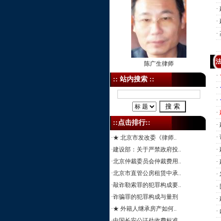
·
·
·
陈广生律师
·
:: 站内搜索 ::
·
·
·
::点击排行::
·
·
·
★ 北京市发改委《律师..
·
建设部：关于严禁政府投..
·
·
北京仲裁委员会仲裁费用..
·
·
北京市直管公房租赁中承..
·
·
敲诈勒索罪的犯罪构成要..
·
·
诈骗罪的犯罪构成与量刑
·
·
★ 外籍人继承房产如何..
·
·
中国长安公证处收费标准