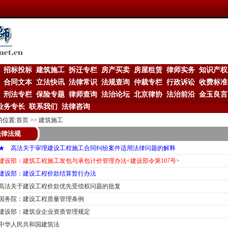
招标投标
建筑施工
拆迁专栏
房产买卖
房屋租赁
律师实务
知识产权
|
|
|
|
|
|
|
合同文本
立法快讯
法律常识
法规查询
仲裁专栏
行政诉讼
收费标准
|
|
|
|
|
|
|
刑法专栏
保险专题
律师查询
法治论坛
北京律协
法治前沿
金玉良言
|
|
|
|
|
|
|
业务专长
联系我们
法律咨询
|
|
的位置:
首页
>>
建筑施工
法律法规
★ 高法关于审理建设工程施工合同纠纷案件适用法律问题的解释
建设部：建筑工程施工发包与承包计价管理办法<建设部令第107号>
建设部：建设工程价款结算暂行办法
高法关于建设工程价款优先受偿权问题的批复
国务院：建设工程质量管理条例
建设部：建筑业企业资质管理规定
中华人民共和国建筑法