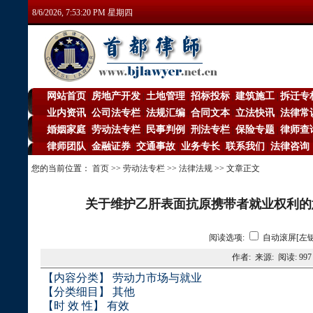
8/6/2026, 7:53:20 PM 星期四
网站首页
房地产开发
土地管理
招标投标
建筑施工
拆迁专
|
|
|
|
|
业内资讯
公司法专栏
法规汇编
合同文本
立法快讯
法律常
|
|
|
|
|
婚姻家庭
劳动法专栏
民事判例
刑法专栏
保险专题
律师查
|
|
|
|
|
律师团队
金融证券
交通事故
业务专长
联系我们
法律咨询
|
|
|
|
|
您的当前位置：
首页
>>
劳动法专栏
>>
法律法规
>> 文章正文
关于维护乙肝表面抗原携带者就业权利的意见
阅读选项:
自动滚屏[左键
作者: 来源: 阅读:
997
【
内容分类】
劳动力市场与就业
【分类细目】
其他
【时
效
性】
有效