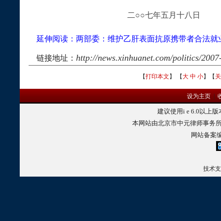
二○○
七年五月十八日
延伸阅读：
两部委：维护乙肝表面抗原携带者合法就
http://news.xinhuanet.com/politics/200
链接地址：
【
打印本文
】 【
大
中
小
】【
关
设为主页
|
建议使用
i e 6.0
以上版
本网站由北京市中元律师事务所
网站备案
技术支